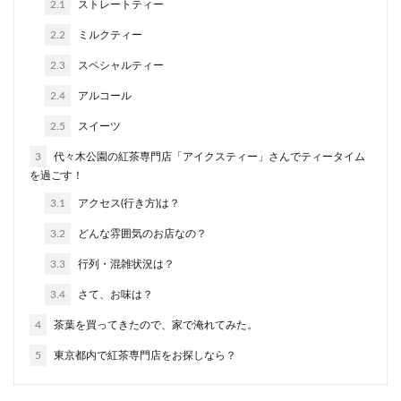
2.1
ストレートティー
2.2
ミルクティー
2.3
スペシャルティー
2.4
アルコール
2.5
スイーツ
3
代々木公園の紅茶専門店「アイクスティー」さんでティータイム
を過ごす！
3.1
アクセス(行き方)は？
3.2
どんな雰囲気のお店なの？
3.3
行列・混雑状況は？
3.4
さて、お味は？
4
茶葉を買ってきたので、家で淹れてみた。
5
東京都内で紅茶専門店をお探しなら？